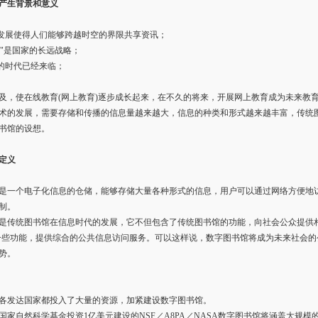
产生背景和意义
发展使得人们能够跨越时空的界限共享资讯；
国"是国家的长远战略；
的时代已经来临；
，使在线教育(网上教育)逐步成长起来，在不久的将来，开展网上教育成为未来教
的发展，需要存储和传播的信息量越来越大，信息的种类和形式越来越丰富，传统
书馆的设想。
定义
一个电子化信息的仓储，能够存储大量各种形式的信息，用户可以通过网络方便地
制。
传统图书馆在信息时代的发展，它不但包含了传统图书馆的功能，向社会公众提供相
一些功能，提供综合的公共信息访问服务。可以这样说，数字图书馆将成为未来社会
势。
各发达国家都投入了大量的资源，加紧建设数字图书馆。
家自然科学基金投资1亿美元建设的NSF／A8PA／NASA数字图书馆将涵盖大规