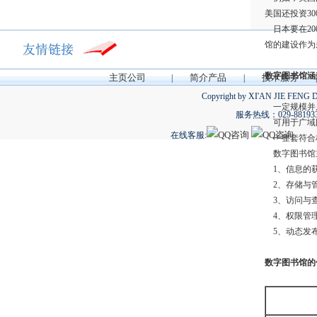
美国还投资3
日本要在20
馆的建设作为
数字图书馆涵
主页公司
简介产品
技术服务
|
|
|
Copyright by XI'AN JIE FENG 
一定规模并
服务热线：029-88193
可用于广域网
在线客服:
一整套符合
数字图书馆
1、信息的获
2、存储与管
3、访问与查
4、权限管理
5、动态发布-
数字图书馆的