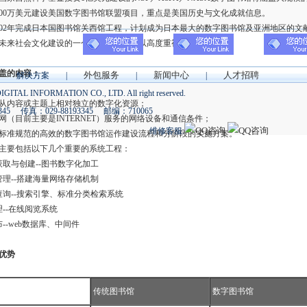
000万美元建设美国数字图书馆联盟项目，重点是美国历史与文化成就信息。
02年完成日本国图书馆关西馆工程，计划成为日本最大的数字图书馆及亚洲地区的文
未来社会文化建设的一个重要内容，加以高度重视。
盖的内容：
外包服务
新闻中心
人才招聘
 解决方案 |
|
|
DIGITAL INFORMATION CO., LTD. All right reserved.
从内容或主题上相对独立的数字化资源；
345 传真：029-88193345 邮编：710065
（目前主要是INTERNET）服务的网络设备和通信条件；
维修客服:
标准规范的高效的数字图书馆运作建设流程和分阶段的实施方案。
主要包括以下几个重要的系统工程：
取与创建--图书数字化加工
理--搭建海量网络存储机制
询--搜索引擎、标准分类检索系统
--在线阅览系统
-web数据库、中间件
优势
传统图书馆
数字图书馆