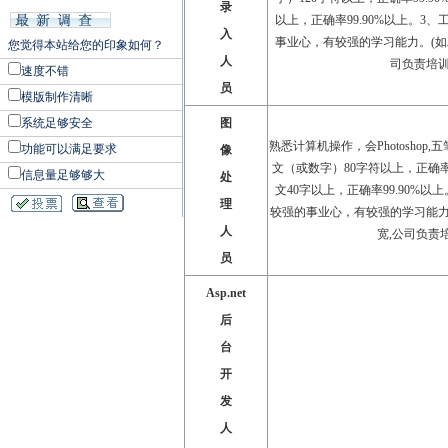
录
以上，正确率99.90%以上。3
入
事业心，有较强的学习能力。(如
您觉得本站给您的印象如何？
人
司负责培训
速度不错
员
模版制作清晰
系统足够安全
图
熟悉计算机操作，会Photoshop
功能可以满足要求
像
文（或数字）80字符以上，正确率9
信息量足够够大
处
文40字以上，正确率99.90%以
理
较强的事业心，有较强的学习能力
人
宽,公司负责培
员
Asp.net
后
台
开
发
人