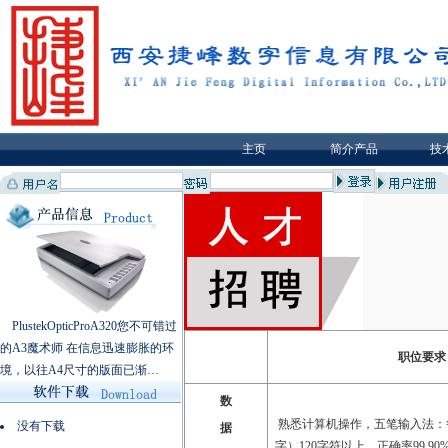
主页
简介产品
技
PlustekOpticProA320您不可错过
的A3魔术师 在信息迅速膨胀的环
职位要求
境，以往A4尺寸的版面已渐…
数
熟悉计算机操作，五笔输入法：
没有下载
据
字）120字符以上，正确率99.9